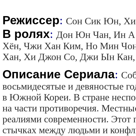
Режиссер
:
Сон Сик Юн, Хи
В ролях
:
Дон Юн Чан, Ин А 
Хён, Чжи Хан Ким, Но Мин Чо
Хан, Хи Джон Со, Джи Ын Кан,
Описание Сериала
:
Соб
восьмидесятые и девяностые г
в Южной Кореи. В стране неспо
на части противоречия. Местны
реалиями современности. Этот п
стычках между людьми и конфли