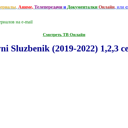
сериалы
,
Аниме,
Телепередачи
и
Документалки
Онлайн
, или
с
риалов на e-mаil
Смотреть ТВ Онлайн
 Sluzbenik (2019-2022) 1,2,3 с