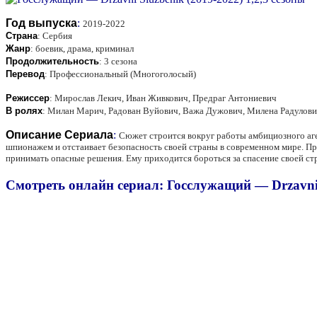
Год выпуска
:
2019-2022
Страна
:
Сербия
Жанр
:
боевик, драма, криминал
Продолжительность
:
3 сезона
Перевод
:
Профессиональный (Многоголосый)
Режиссер
:
Мирослав Лекич, Иван Живкович, Предраг Антониевич
В ролях
:
Милан Марич, Радован Вуйович, Важа Дужович, Милена Радулович
Описание Сериала
:
Сюжет строится вокруг работы амбициозного аг
шпионажем и отстаивает безопасность своей страны в современном мире. Прав
принимать опасные решения. Ему приходится бороться за спасение своей стра
Смотреть онлайн сериал: Госслужащий — Drzavni S