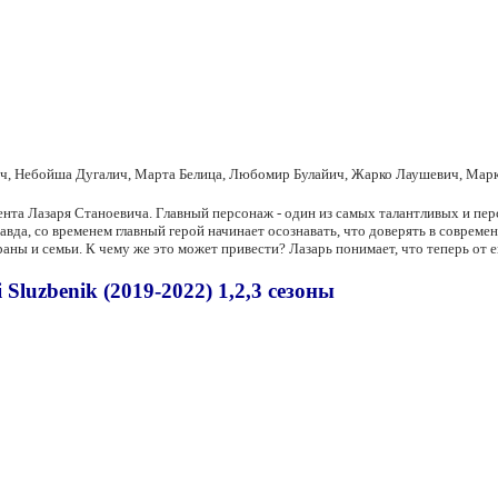
, Небойша Дугалич, Марта Белица, Любомир Булайич, Жарко Лаушевич, Марко
ента Лазаря Станоевича. Главный персонаж - один из самых талантливых и п
да, со временем главный герой начинает осознавать, что доверять в современ
ны и семьи. К чему же это может привести? Лазарь понимает, что теперь от ег
luzbenik (2019-2022) 1,2,3 сезоны