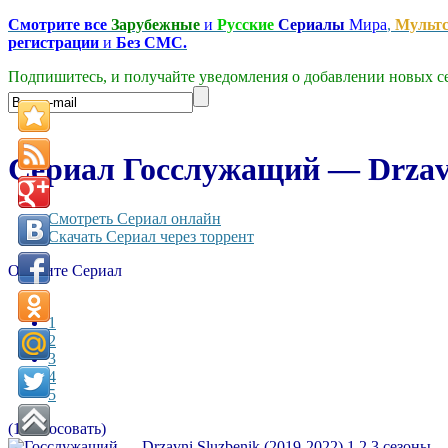
Смотрите все
Зарубежные
и
Русские
Сериалы
Мира
,
Мульт
регистрации
и
Без СМС.
Подпишитесь, и получайте уведомления о добавлении новых се
Сериал Госслужащий — Drzavni
Смотреть Сериал онлайн
Скачать Сериал через торрент
Оцените Сериал
1
2
3
4
5
(1 Голосовать)