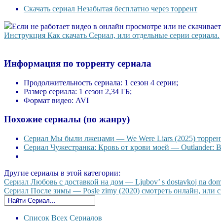
Скачать сериал Незабытая бесплатно через торрент
Если не работает видео в онлайн просмотре или не скачивае
Инструкция Как скачать Сериал, или отдельные серии сериала.
Информация по торренту сериала
Продолжительность сериала:
1 сезон 4 серии;
Размер сериала:
1 сезон 2,34 ГБ;
Формат видео:
AVI
Похожие сериалы (по жанру)
Сериал Мы были лжецами — We Were Liars (2025) торрент
Сериал Чужестранка: Кровь от крови моей — Outlander: Bl
Другие сериалы в этой категории:
Сериал Любовь с доставкой на дом — Ljubov’ s dostavkoj na dom
Сериал После зимы — Posle zimy (2020) смотреть онлайн, или ск
Список Всех Сериалов