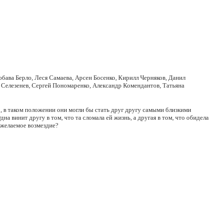
бава Берло, Леся Самаева, Арсен Босенко, Кирилл Черняков, Данил
 Селезенев, Сергей Пономаренко, Александр Комендантов, Татьяна
, в таком положении они могли бы стать друг другу самыми близкими
а винит другу в том, что та сломала ей жизнь, а другая в том, что обидела
 желаемое возмездие?