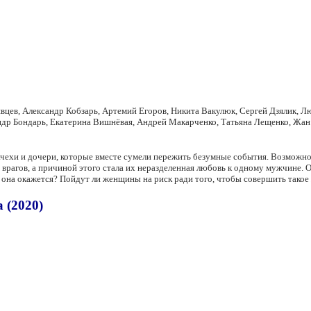
цев, Александр Кобзарь, Артемий Егоров, Никита Вакулюк, Сергей Дзялик, Лю
ндр Бондарь, Екатерина Вишнёвая, Андрей Макарченко, Татьяна Лещенко, Жан
ачехи и дочери, которые вместе сумели пережить безумные события. Возможно
врагов, а причиной этого стала их неразделенная любовь к одному мужчине. Одн
о она окажется? Пойдут ли женщины на риск ради того, чтобы совершить такое
 (2020)