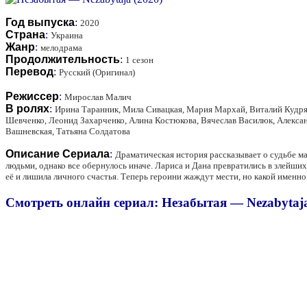
Год выпуска
:
2020
Страна
:
Украина
Жанр
:
мелодрама
Продолжительность
:
1 сезон
Перевод
:
Русский (Оригинал)
Режиссер
:
Мирослав Малич
В ролях
:
Ирина Таранник, Мила Сивацкая, Мария Мархай, Виталий Кудряв
Шевченко, Леонид Захарченко, Алина Костюкова, Вячеслав Василюк, Алекса
Вашневская, Татьяна Солдатова
Описание Сериала
:
Драматическая история рассказывает о судьбе м
людьми, однако все обернулось иначе. Лариса и Дана превратились в злейших 
её и лишила личного счастья. Теперь героини жаждут мести, но какой именн
Смотреть онлайн сериал: Незабытая — Nezabytaja