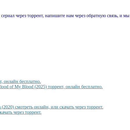
т сериал через торрент, напишите нам через обратную связь, и м
, онлайн бесплатно.
ood of My Blood (2025) торрент, онлайн бесплатно.
 (2020) смотреть онлайн, или скачать через торрент.
ачать через торрент.