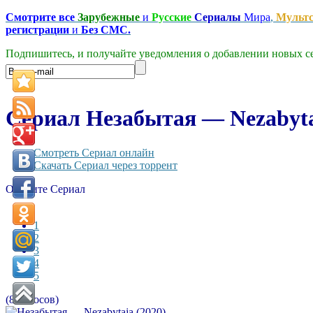
Смотрите все
Зарубежные
и
Русские
Сериалы
Мира
,
Мульт
регистрации
и
Без СМС.
Подпишитесь, и получайте уведомления о добавлении новых се
Сериал Незабытая — Nezabyta
Смотреть Сериал онлайн
Скачать Сериал через торрент
Оцените Сериал
1
2
3
4
5
(8 голосов)