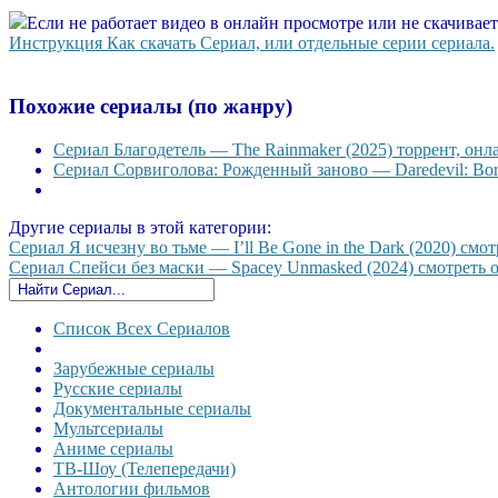
Если не работает видео в онлайн просмотре или не скачивае
Инструкция Как скачать Сериал, или отдельные серии сериала.
Похожие сериалы (по жанру)
Сериал Благодетель — The Rainmaker (2025) торрент, онл
Сериал Сорвиголова: Рожденный заново — Daredevil: Born
Другие сериалы в этой категории:
Сериал Я исчезну во тьме — I’ll Be Gone in the Dark (2020) смот
Сериал Спейси без маски — Spacey Unmasked (2024) смотреть он
Список Всех Сериалов
Зарубежные сериалы
Русские сериалы
Документальные сериалы
Мультсериалы
Аниме сериалы
ТВ-Шоу (Телепередачи)
Антологии фильмов