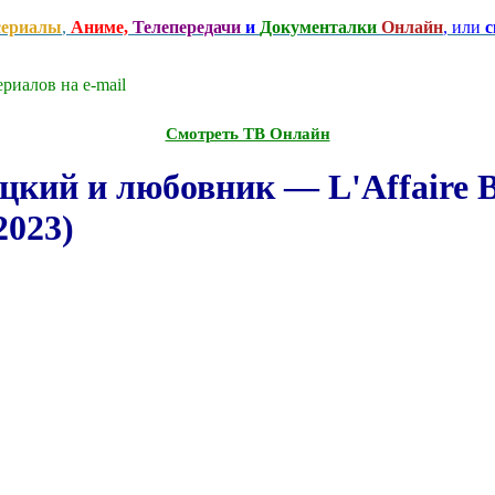
сериалы
,
Аниме,
Телепередачи
и
Документалки
Онлайн
, или
с
риалов на e-mаil
Смотреть ТВ Онлайн
ий и любовник — L'Affaire Bet
2023)