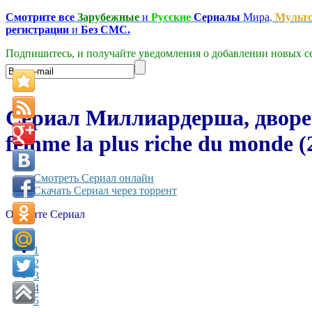
Смотрите все
Зарубежные
и
Русские
Сериалы
Мира
,
Мульт
регистрации
и
Без СМС.
Подпишитесь, и получайте уведомления о добавлении новых се
Сериал Миллиардерша, дворецк
femme la plus riche du monde (
Смотреть Сериал онлайн
Скачать Сериал через торрент
Оцените Сериал
1
2
3
4
5