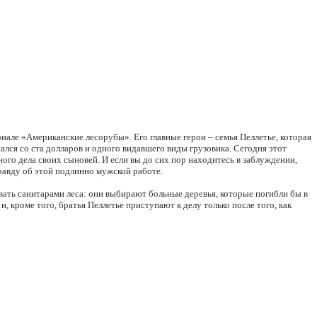
риале «Американские лесорубы». Его главные герои – семья Пеллетье, которая
лся со ста долларов и одного видавшего виды грузовика. Сегодня этот
ого дела своих сыновей. И если вы до сих пор находитесь в заблуждении,
равду об этой подлинно мужской работе.
вать санитарами леса: они выбирают больные деревья, которые погибли бы в
и, кроме того, братья Пеллетье приступают к делу только после того, как