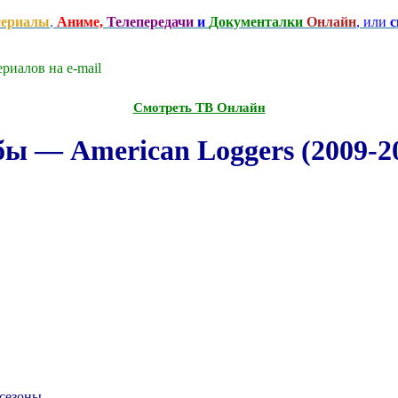
сериалы
,
Аниме,
Телепередачи
и
Документалки
Онлайн
, или
с
риалов на e-mаil
Смотреть ТВ Онлайн
 — American Loggers (2009-20