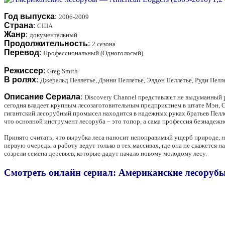
Год выпуска
:
2006-2009
Страна
:
США
Жанр
:
документальный
Продолжительность
:
2 сезона
Перевод
:
Профессиональный (Одноголосый)
Режиссер
:
Greg Smith
В ролях
:
Джеральд Пеллетье, Дэнни Пеллетье, Элдон Пеллетье, Руди Пелле
Описание Сериала
:
Discovery Channel представляет не выдуманный р
сегодня владеет крупным лесозаготовительным предприятием в штате Мэн, СШ
гигантский лесорубный промысел находится в надежных руках братьев Пеллет
что основной инструмент лесоруба – это топор, а сама профессия безнадеж
Принято считать, что вырубка леса наносит непоправимый ущерб природе, но
первую очередь, а работу ведут только в тех массивах, где она не скажется н
созрели семена деревьев, которые дадут начало новому молодому лесу.
Смотреть онлайн сериал: Американские лесорубы 