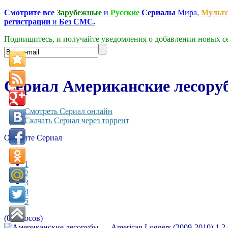
Смотрите все
Зарубежные
и
Русские
Сериалы
Мира
,
Мульт
регистрации
и
Без СМС.
Подпишитесь, и получайте уведомления о добавлении новых се
Сериал Американские лесорубы
Смотреть Сериал онлайн
Скачать Сериал через торрент
Оцените Сериал
1
2
3
4
5
(0 голосов)