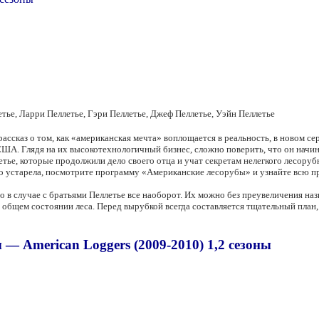
тье, Ларри Пеллетье, Гэри Пеллетье, Джеф Пеллетье, Уэйн Пеллетье
ассказ о том, как «американская мечта» воплощается в реальность, в новом се
А. Глядя на их высокотехнологичный бизнес, сложно поверить, что он начина
ье, которые продолжили дело своего отца и учат секретам нелегкого лесорубн
но устарела, посмотрите программу «Американские лесорубы» и узнайте всю п
 в случае с братьями Пеллетье все наоборот. Их можно без преувеличения наз
а общем состоянии леса. Перед вырубкой всегда составляется тщательный план, 
— American Loggers (2009-2010) 1,2 сезоны